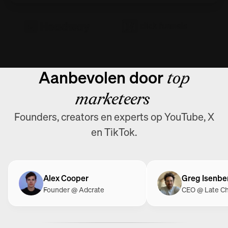
$16K
+45%
+45%
+195%
+195%
REVENUES GENERATED
+195%
$16K
+195%
Aanbevolen door
top
marketeers
Founders, creators en experts op YouTube, X
en TikTok.
Alex Cooper
Greg Isenbe
Founder @ Adcrate
CEO @ Late C