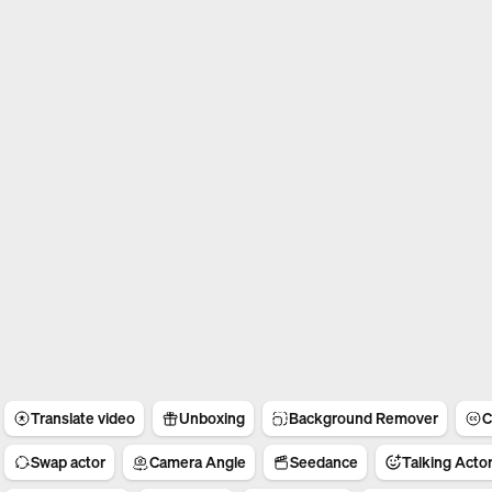
Translate video
Unboxing
Background Remover
C
Swap actor
Camera Angle
Seedance
Talking Acto