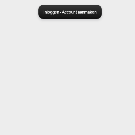
Inloggen · Account aanmaken
is live
Seedance 2.0
Genereer video's met AI
Ga verder met Google