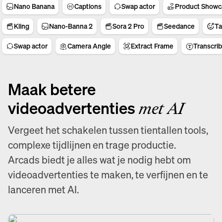
Nano Banana
Captions
Swap actor
Product Showc
Kling
Nano-Banna 2
Sora 2 Pro
Seedance
Ta
Swap actor
Camera Angle
Extract Frame
Transcri
Maak betere
videoadvertenties
met AI
Vergeet het schakelen tussen tientallen tools,
complexe tijdlijnen en trage productie.
Arcads biedt je alles wat je nodig hebt om
videoadvertenties te maken, te verfijnen en te
lanceren met AI.