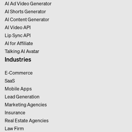
Al Ad Video Generator
Al Shorts Generator
Al Content Generator
Al Video API
Lip Sync API
Al for Affiliate
Talking Al Avatar
Industries
E-Commerce
SaaS
Mobile Apps
Lead Generation
Marketing Agencies
Insurance
Real Estate Agencies
Law Firm