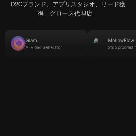
D2Cブランド、アプリスタジオ、リード獲
得、グロース代理店。
Glam
MellowFlow
AI Video Generator
Stop procrasti
Spons
Spons
Gl
Me
Make your
Vaincre la
Sponsored
Sponsored
ACTIVE
ACTIVE
Glam
MellowFlow
être diffici
ACTIVE
ACTIVE
w
Adorable trend ❤️ try it now 🤩
Struggling with procrastination and feeling
stuck in a loop—especially with ADHD?
this for your product?
ination ne devrait pas
Views
8K
-step 👇
Views
+10%
25K
+45%
Views
REVENUES GENERATED
28K
$27K
+70%
+95%
REVENUES GENERATED
REVENUES GENERATED