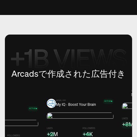
Arcadsで作成された広告付き
@holmi
Sto
@myiq_com
ACTIVE
My IQ · Boost Your Brain
ACTIVE
ns
LIKES
+8M
+45%
LIKES
FOLLOWERS
+2M
+4K
+3%
+19%
FOLLOWERS