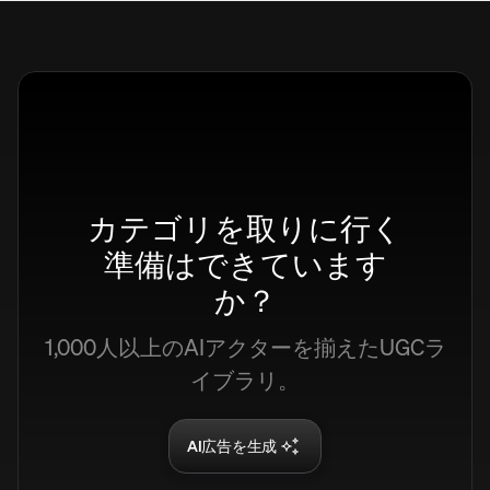
12,6K
12,6K
+45%
+45%
Views
12,6K
+45%
カテゴリを取りに行く
準備はできています
か？
1,000人以上のAIアクターを揃えたUGCラ
イブラリ。
AI広告を生成