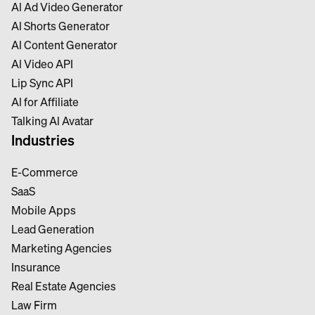
Al Ad Video Generator
Al Shorts Generator
Al Content Generator
Al Video API
Lip Sync API
Al for Affiliate
Talking Al Avatar
Industries
E-Commerce
SaaS
Mobile Apps
Lead Generation
Marketing Agencies
Insurance
Real Estate Agencies
Law Firm