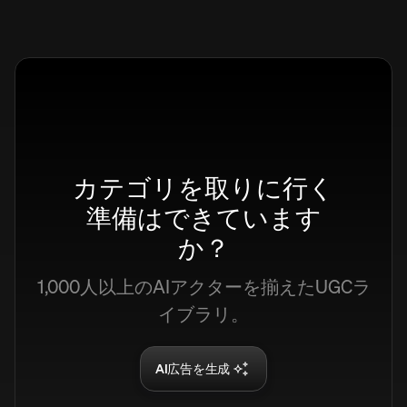
12,6K
12,6K
+45%
+45%
Views
12,6K
+45%
カテゴリを取りに行く
準備はできています
か？
1,000人以上のAIアクターを揃えたUGCラ
イブラリ。
AI広告を生成