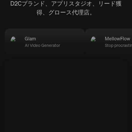
D2Cブランド、アプリスタジオ、リード獲
得、グロース代理店。
Glam
MellowFlow
AI Video Generator
Stop procrasti
Spons
Spons
Gl
Me
Make your
Vaincre la
Sponsored
Sponsored
ACTIVE
ACTIVE
Glam
MellowFlow
être diffici
ACTIVE
ACTIVE
w
Adorable trend ❤️ try it now 🤩
Struggling with procrastination and feeling
stuck in a loop—especially with ADHD?
this for your product?
ination ne devrait pas
Views
8K
-step 👇
Views
+10%
25K
+45%
Views
REVENUES GENERATED
28K
$27K
Views
REVENUES GENERATED
+70%
+95%
12,6K
$11K
+41%
+12%
REVENUES GENERATED
REVENUES GENERATED