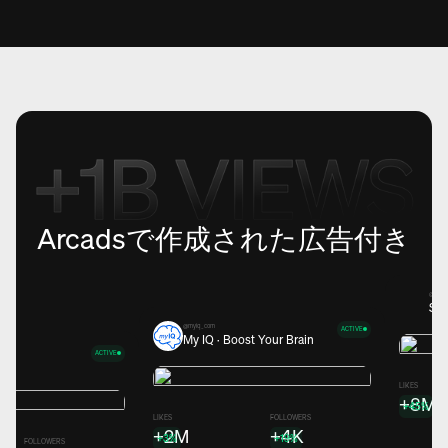
Arcadsで作成された広告付き
@holmi
Sto
@myiq_com
ACTIVE
My IQ · Boost Your Brain
ACTIVE
ns
LIKES
+8M
+45%
LIKES
FOLLOWERS
+2M
+4K
+3%
+19%
FOLLOWERS