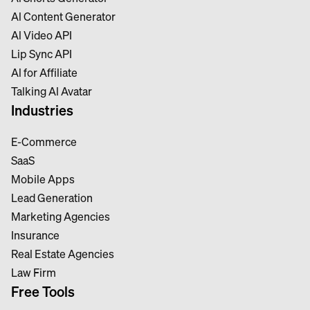
Al Content Generator
Al Video API
Lip Sync API
Al for Affiliate
Talking Al Avatar
Industries
E-Commerce
SaaS
Mobile Apps
Lead Generation
Marketing Agencies
Insurance
Real Estate Agencies
Law Firm
Free Tools