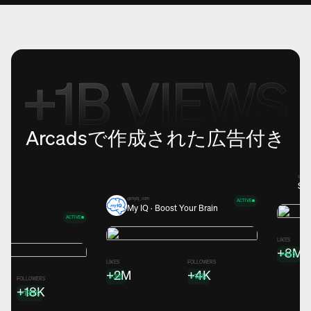
Arcadsで作成された広告付き
@holmi
Sto
@myiq_com
ACTIVE
My IQ · Boost Your Brain
ACTIVE
ns
LIKES
+8M
+45%
LIKES
FOLLOWERS
+2M
+4K
+3%
+19%
FOLLOWERS
+18K
+195%