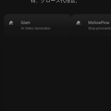
得、グロース代理店。
Glam
MellowFlow
AI Video Generator
Stop procrasti
Spons
Spons
Gl
Me
Make your
Vaincre la
Sponsored
Sponsored
ACTIVE
ACTIVE
Glam
MellowFlow
être diffici
ACTIVE
ACTIVE
w
Adorable trend ❤️ try it now 🤩
Struggling with procrastination and feeling
stuck in a loop—especially with ADHD?
this for your product?
ination ne devrait pas
Views
8K
-step 👇
+10%
Views
REVENUES GENERATED
28K
$27K
+70%
+95%
REVENUES GENERATED
REVENUES GENERATED
$19K
$32K
+17%
+270%