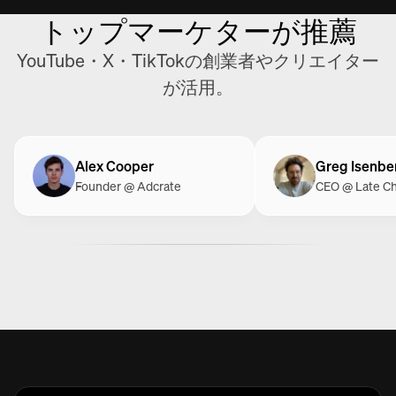
トップマーケターが推薦
REVENUES GENERATED
YouTube・X・TikTokの創業者やクリエイター
$16K
+195%
が活用。
Alex Cooper
Greg Isenbe
Founder @ Adcrate
CEO @ Late C