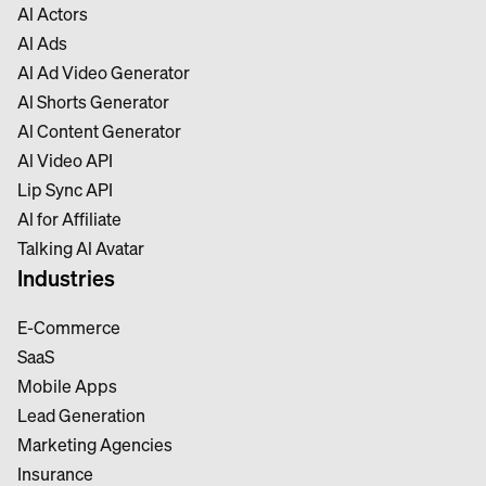
Al Actors
Al Ads
Al Ad Video Generator
Al Shorts Generator
Al Content Generator
Al Video API
Lip Sync API
Al for Affiliate
Talking Al Avatar
Industries
E-Commerce
SaaS
Mobile Apps
Lead Generation
Marketing Agencies
Insurance