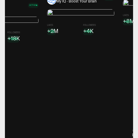
My IQ · Boost Your Brain
ACTIVE
ns
LIKES
+8M
+45%
LIKES
FOLLOWERS
+2M
+4K
+3%
+19%
FOLLOWERS
+18K
+195%
Spons
Lea