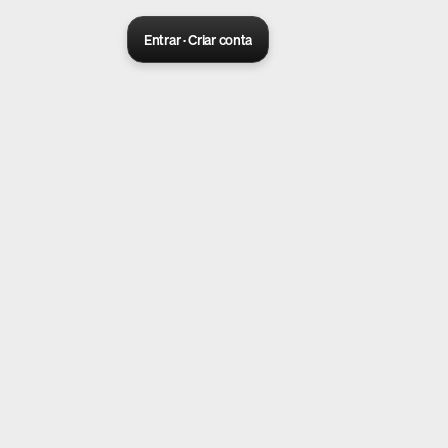
Entrar · Criar conta
Sora 2 pro live
Create Your AI Ad