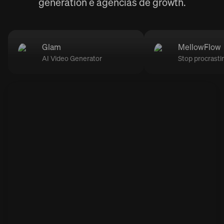
generation e agências de growth.
Glam
MellowFlow
AI Video Generator
Stop procrasti
Spons
Spons
Gl
Me
Make your
Vaincre la
Sponsored
Sponsored
ACTIVE
ACTIVE
Glam
MellowFlow
être diffici
ACTIVE
ACTIVE
w
Adorable trend ❤️ try it now 🤩
Struggling with procrastination and feeling
stuck in a loop—especially with ADHD?
this for your product?
ination ne devrait pas
Views
8K
-step 👇
Views
+10%
25K
+45%
Views
REVENUES GENERATED
28K
$27K
Views
REVENUES GENERATED
+70%
+95%
12,6K
$11K
+41%
+12%
REVENUES GENERATED
REVENUES GENERATED
$19K
$32K
+17%
+270%