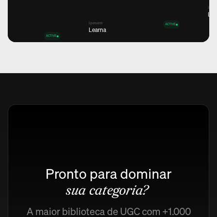
Spons
Lea
Sponsored
ACTIVE
Learna
ACTIVE
Views
12,6K
+45%
Views
Views
12,6K
12,6K
+45%
+45%
Views
12,6K
+45%
Pronto para dominar
sua categoria?
A maior biblioteca de UGC com +1.000