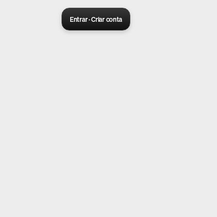
Entrar · Criar conta
Sora 2 pro live
Create Your AI Ad