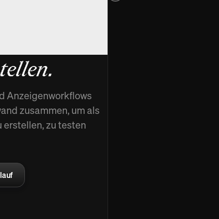
hallen,
ellen.
und Anzeigenworkflows
nwand zusammen, um als
erstellen, zu testen
lauf