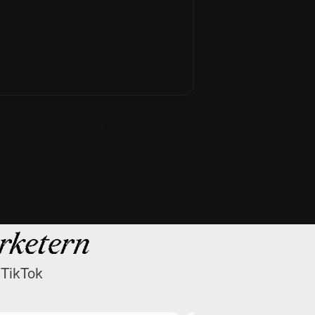
ketern
 TikTok