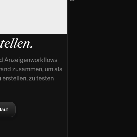
hallen,
ellen.
und Anzeigenworkflows
nwand zusammen, um als
erstellen, zu testen
lauf