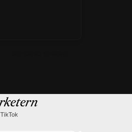
ketern
 TikTok